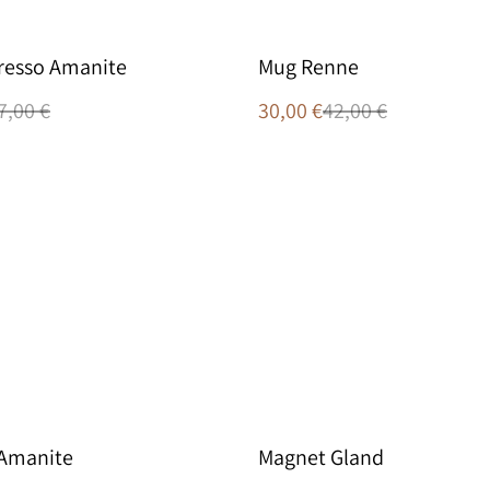
%
resso Amanite
Mug Renne
7,00 €
30,00 €
42,00 €
Amanite
Magnet Gland