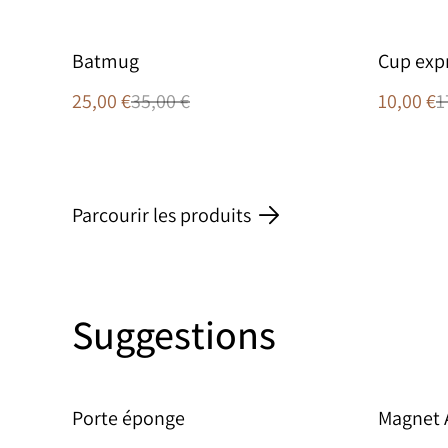
%
%
Batmug
Cup exp
25,00 €
35,00 €
10,00 €
1
Parcourir les produits
Suggestions
Porte éponge
Magnet 