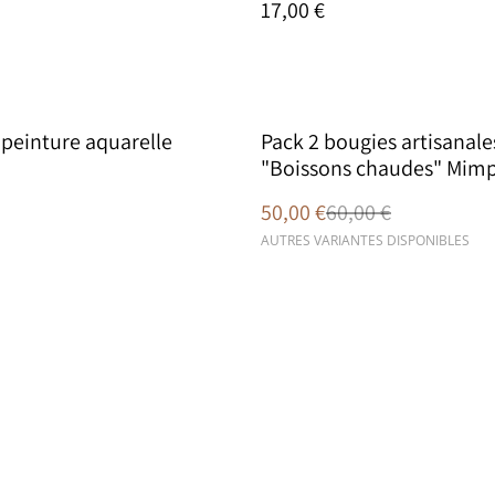
17,00 €
%
 peinture aquarelle
Pack 2 bougies artisanale
"Boissons chaudes" Mimp
Studio x Keira Ceramic
50,00 €
60,00 €
AUTRES VARIANTES DISPONIBLES