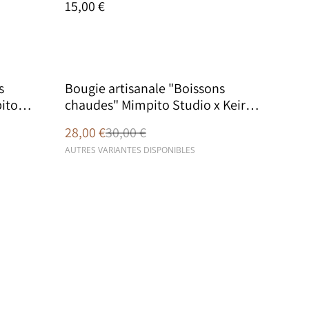
15,00 €
%
s
Bougie artisanale "Boissons
ito
chaudes" Mimpito Studio x Keira
Ceramic
28,00 €
30,00 €
AUTRES VARIANTES DISPONIBLES